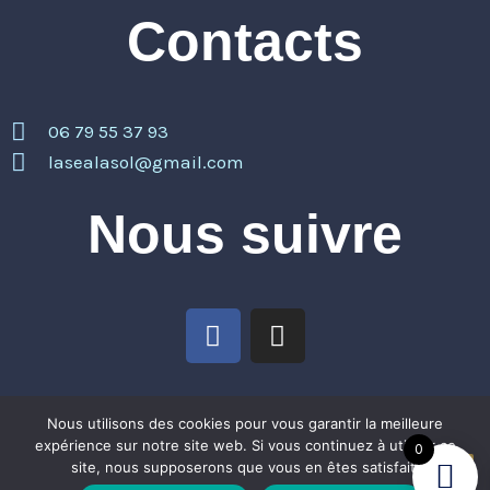
Contacts
06 79 55 37 93
lasealasol@gmail.com
Nous suivre
F
I
a
n
c
s
e
t
Mentions légales
Nous utilisons des cookies pour vous garantir la meilleure
b
a
expérience sur notre site web. Si vous continuez à utiliser ce
0
o
g
site, nous supposerons que vous en êtes satisfait.
o
r