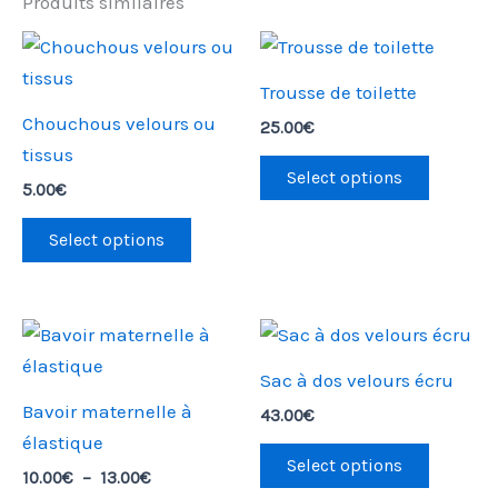
Produits similaires
Ce
produit
Trousse de toilette
a
Chouchous velours ou
25.00
€
plusieurs
tissus
variations.
Select options
5.00
€
Les
options
Select options
peuvent
être
choisies
Plage
Ce
de
sur
produit
prix :
Sac à dos velours écru
la
10.00€
a
Bavoir maternelle à
à
43.00
€
page
plusieurs
13.00€
élastique
du
variations.
Select options
10.00
€
–
13.00
€
produit
Les