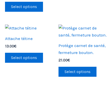
options
Select options
peuvent
être
choisies
sur
Attache tétine
la
Protège carnet de santé,
13.00
€
page
fermeture bouton.
du
Select options
21.00
€
produit
Select options