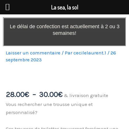
Aller
La sea, la sol
au
contenu
Le délai de confection est actuellement à 2 ou 3
semaines!
Laisser un commentaire
/ Par
cecilelaurent.1
/
26
septembre 2023
Plage
quantité
de
de
prix :
Trousse
28.00
€
–
30.00
€
& livraison gratuite
28.00€
de
Vous rechercher une trousse unique et
à
toilette
personnalisé?
30.00€
rectangulaire
Ces trousses de toilettes trouveront forcément une