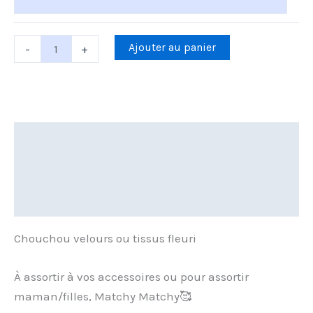
Ajouter au panier
-
+
Description
Informations complémentaires
Avis (0)
Chouchou velours ou tissus fleuri
À assortir à vos accessoires ou pour assortir
maman/filles, Matchy Matchy🥰