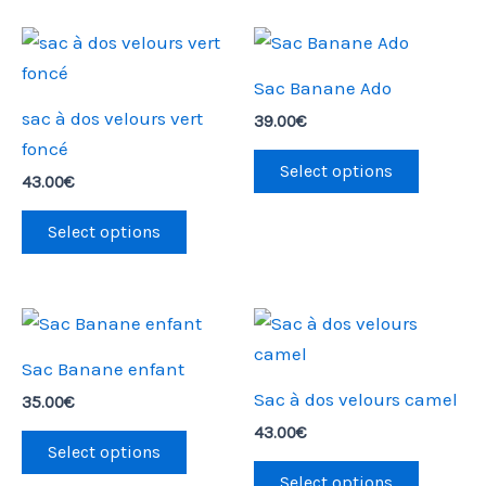
options
peuven
être
Sac Banane Ado
choisie
sac à dos velours vert
39.00
€
sur
foncé
la
Select options
43.00
€
page
du
Select options
produit
Sac Banane enfant
Sac à dos velours camel
35.00
€
43.00
€
Select options
Select options