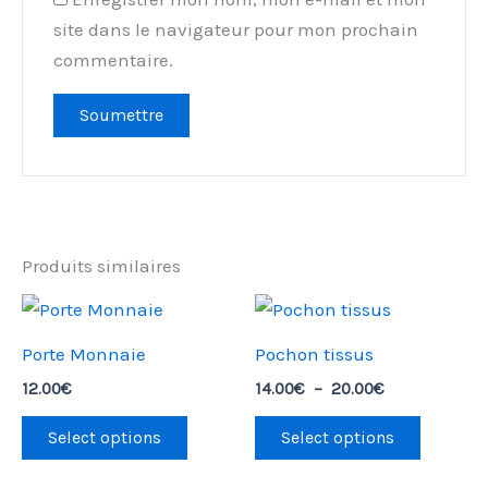
site dans le navigateur pour mon prochain
commentaire.
Produits similaires
Plage
Ce
de
produit
prix :
Porte Monnaie
Pochon tissus
14.00€
a
à
12.00
€
14.00
€
–
20.00
€
plusieu
20.00€
variatio
Select options
Select options
Les