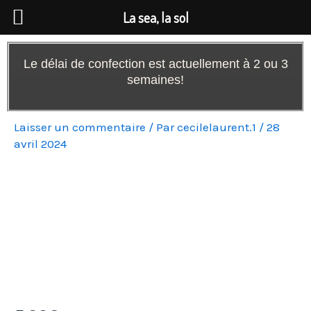
Aller
La sea, la sol
au
contenu
Le délai de confection est actuellement à 2 ou 3
semaines!
Laisser un commentaire
/ Par
cecilelaurent.1
/
28
avril 2024
quantité
de
Chouchous
velours
ou
tissus