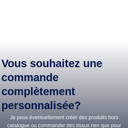
être
choisies
sur
la
page
du
produit
Vous souhaitez une
commande
complètement
personnalisée?
Je peux éventuellement créer des produits hors
catalogue ou commander des tissus rien que pour