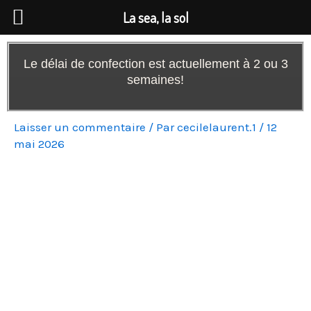
Aller
La sea, la sol
au
contenu
Le délai de confection est actuellement à 2 ou 3
semaines!
Laisser un commentaire
/ Par
cecilelaurent.1
/
12
mai 2026
quantité
de
Sweat
à
capuche
Zippé
avec