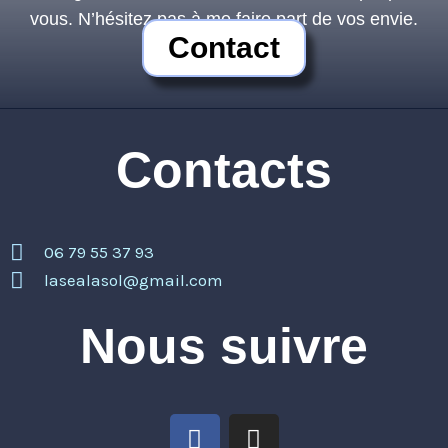
vous. N’hésitez pas à me faire part de vos envie.
Contact
Contacts
06 79 55 37 93
lasealasol@gmail.com
Nous suivre
F
I