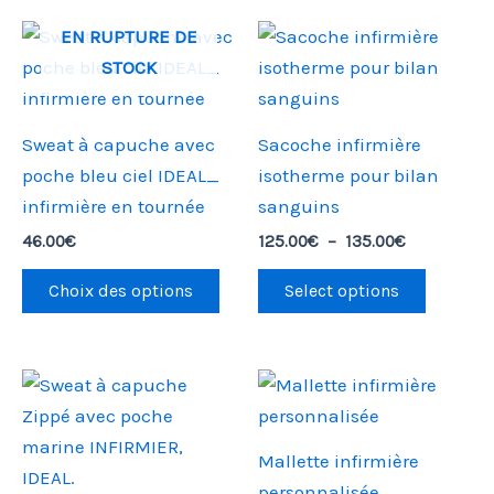
Plage
Ce
Ce
EN RUPTURE DE
de
produit
produit
STOCK
prix :
125.00€
a
a
à
plusieurs
plusieu
135.00€
Sweat à capuche avec
Sacoche infirmière
variations.
variatio
poche bleu ciel IDEAL_
isotherme pour bilan
Les
Les
infirmière en tournée
sanguins
options
options
46.00
€
125.00
€
–
135.00
€
peuvent
peuven
être
être
Choix des options
Select options
choisies
choisie
sur
sur
la
la
Ce
page
page
produit
du
du
a
Mallette infirmière
produit
produit
plusieurs
personnalisée