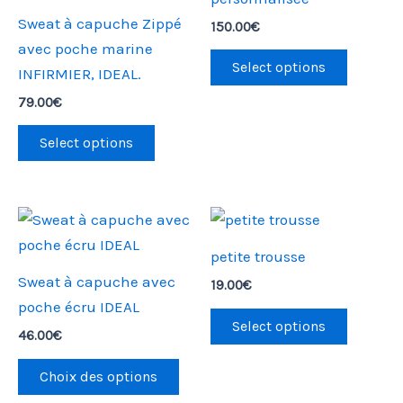
variations.
Sweat à capuche Zippé
150.00
€
Les
avec poche marine
options
Select options
INFIRMIER, IDEAL.
peuvent
79.00
€
être
choisies
Select options
sur
la
page
Ce
du
produit
petite trousse
produit
a
Sweat à capuche avec
19.00
€
plusieurs
poche écru IDEAL
variations.
Select options
46.00
€
Les
options
Choix des options
peuvent