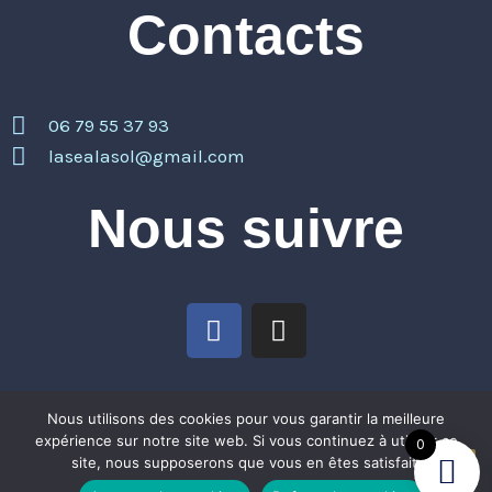
Contacts
06 79 55 37 93
lasealasol@gmail.com
Nous suivre
F
I
a
n
c
s
e
t
Mentions légales
Nous utilisons des cookies pour vous garantir la meilleure
b
a
expérience sur notre site web. Si vous continuez à utiliser ce
0
o
g
site, nous supposerons que vous en êtes satisfait.
o
r