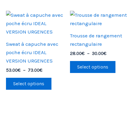
Plage
Plage
Ce
Ce
de
de
produit
produit
prix :
prix :
53.00€
28.00€
a
a
Trousse de rangement
à
à
plusieurs
plusieu
73.00€
30.00€
Sweat à capuche avec
rectangulaire
variations.
variatio
poche écru IDEAL
28.00
€
–
30.00
€
Les
Les
VERSION URGENCES
options
options
Select options
53.00
€
–
73.00
€
peuvent
peuven
être
être
Select options
choisies
choisie
sur
sur
la
la
page
page
du
du
produit
produit