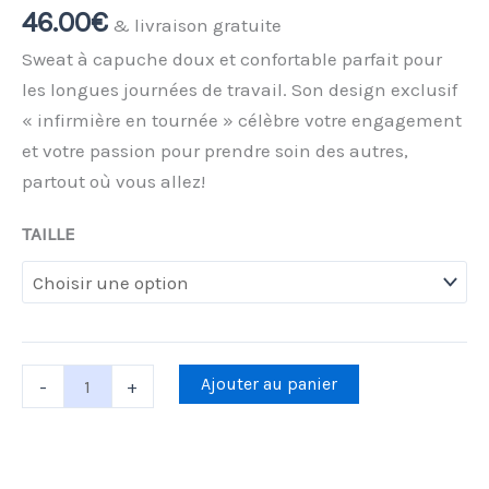
écru
46.00
€
& livraison gratuite
IDEAL
Sweat à capuche doux et confortable parfait pour
les longues journées de travail. Son design exclusif
« infirmière en tournée » célèbre votre engagement
et votre passion pour prendre soin des autres,
partout où vous allez!
TAILLE
Ajouter au panier
-
+